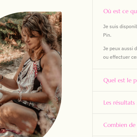
Où est ce qu
Je suis dispon
Pin.
Je peux aussi 
ou effectuer ce
Quel est le 
Les résultats 
Combien de p