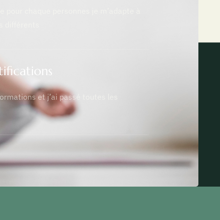
te pour chaque personnes je m’adapte à
 différents
ifications
ormations et j’ai passé toutes les