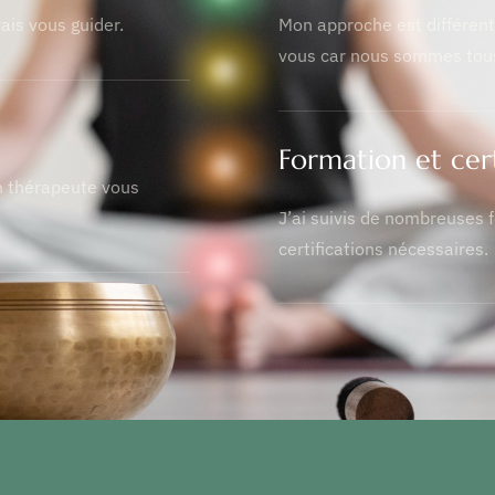
ais vous guider.
Mon approche est différen
vous car nous sommes tous
Formation et cert
n thérapeute vous
J’ai suivis de nombreuses f
certifications nécessaires.