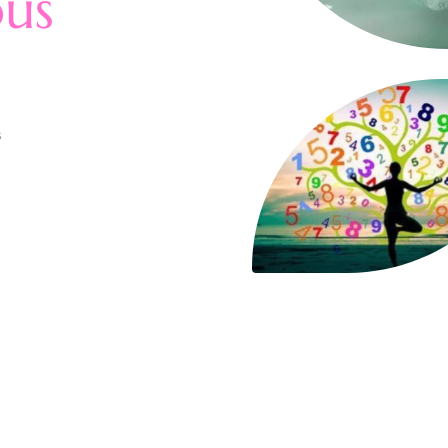
ous
s