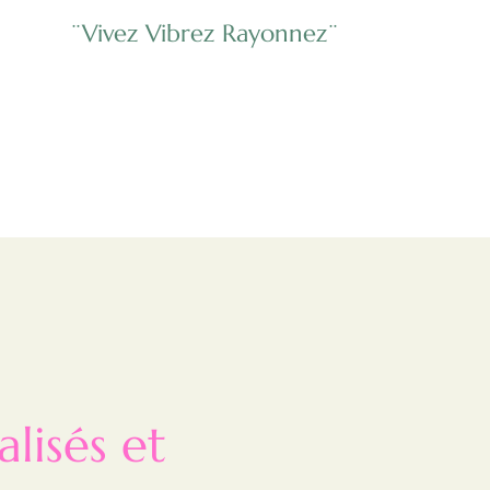
¨Vivez Vibrez Rayonnez¨
isés et