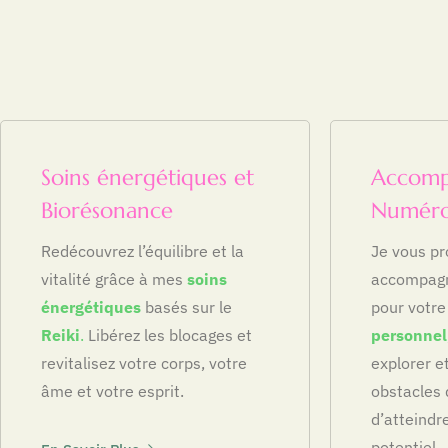
Soins énergétiques et
Accomp
Biorésonance
Numéro
Redécouvrez l’équilibre et la
Je vous p
vitalité grâce à mes
soins
accompagn
énergétiques
basés sur le
pour votr
Reiki
.
Libérez les blocages et
personnel
revitalisez votre corps, votre
explorer e
âme et votre esprit.
obstacles
d’atteindre
potentiel