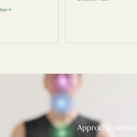
lus
Approche holisti